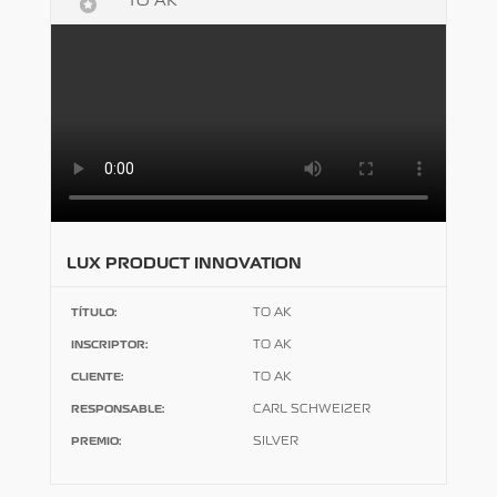

TO AK
LUX PRODUCT INNOVATION
TÍTULO:
TO AK
INSCRIPTOR:
TO AK
CLIENTE:
TO AK
RESPONSABLE:
CARL SCHWEIZER
PREMIO:
SILVER